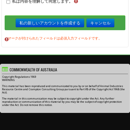
私は内容を理解して同意します。
マークが付けられたフィールドは必須入力フィールドです。
COMMONWEALTH OF AUSTRALIA
Copyright Regulations 1969
WARNING
This material has been reproduced and communicated to you by or on behalf of Animal Industries
Resource Centre and Crampton Consulting Group pursuant to Part VB of the Copyright Act 1968 (the
Act).
The material in this communication may be subject to copyright under the Act. Any further
reproduction or communication of this material by you may be the subject of copyright protection
under the Act. Do not remove this notice.